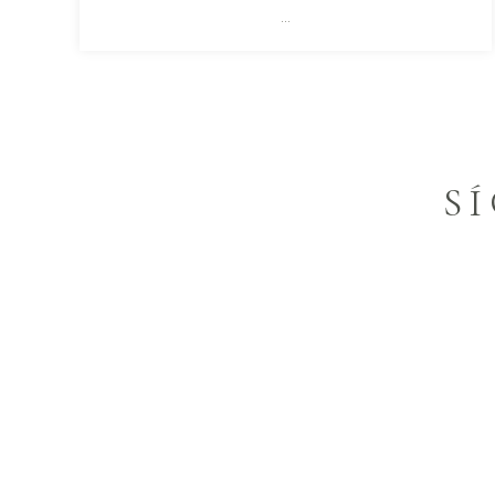
...
S